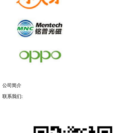
公司简介
联系我们: